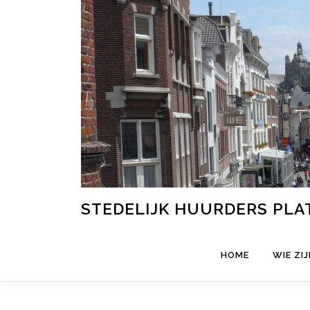
Ga
naar
de
inhoud
STEDELIJK HUURDERS PL
HOME
WIE ZIJ