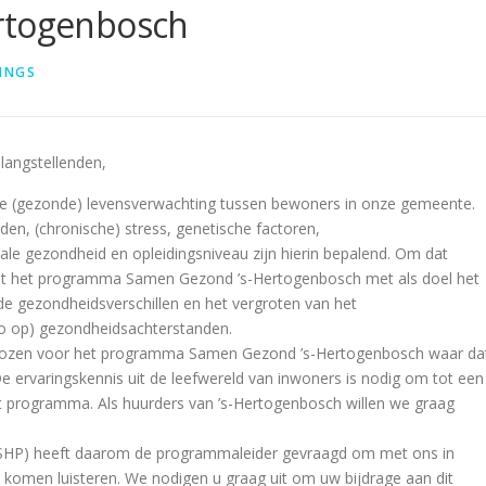
ertogenbosch
RINGS
langstellenden,
 in de (gezonde) levensverwachting tussen bewoners in onze gemeente.
en, (chronische) stress, genetische factoren,
le gezondheid en opleidingsniveau zijn hierin bepalend. Om dat
met het programma Samen Gezond ’s-Hertogenbosch met als doel het
de gezondheidsverschillen en het vergroten van het
co op) gezondheidsachterstanden.
kozen voor het programma Samen Gezond ’s-Hertogenbosch waar da
De ervaringskennis uit de leefwereld van inwoners is nodig om tot een
it programma. Als huurders van ’s-Hertogenbosch willen we graag
 (SHP) heeft daarom de programmaleider gevraagd om met ons in
komen luisteren. We nodigen u graag uit om uw bijdrage aan dit