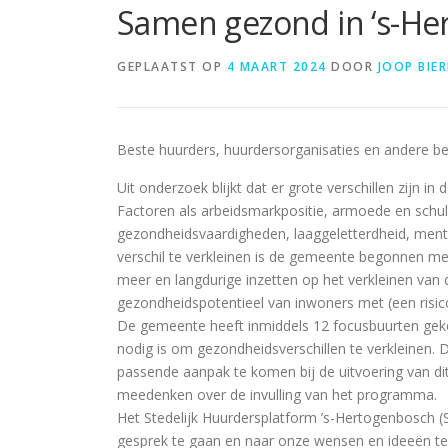
Samen gezond in ‘s-H
GEPLAATST OP
4 MAART 2024
DOOR
JOOP BIE
Beste huurders, huurdersorganisaties en andere be
Uit onderzoek blijkt dat er grote verschillen zijn
Factoren als arbeidsmarkpositie, armoede en schuld
gezondheidsvaardigheden, laaggeletterdheid, menta
verschil te verkleinen is de gemeente begonnen 
meer en langdurige inzetten op het verkleinen van 
gezondheidspotentieel van inwoners met (een risi
De gemeente heeft inmiddels 12 focusbuurten ge
nodig is om gezondheidsverschillen te verkleinen. 
passende aanpak te komen bij de uitvoering van d
meedenken over de invulling van het programma.
Het Stedelijk Huurdersplatform ’s-Hertogenbosch
gesprek te gaan en naar onze wensen en ideeën te 