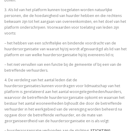
boven.
3. Als lid van het platform kunnen toegelaten worden natuurlijke
personen, die de hoedanigheid van huurder hebben en die rechtens
bekwaam zijn tot het aangaan van overeenkomsten, en het doel van het
platform onderschrijven. Voorwaarden voor toelating van leden zijn
voorts:
– het hebben van een schriftelijke en bindende voordracht van de
huurdersorganisatie van waaruit hij/zij wordt afgevaardigd als lid van het
platform en van welke huurdersorganisatie hij/zij eveneens lid is;
– het niet vervullen van een functie bij de gemeente of bij een van de
betreffende verhuurders.
4. De verdeling van het aantal leden dat de
huurdersorganisaties kunnen voordragen voor lidmaatschap van het
platform is gerelateerd aan het aantal woongelegenheden/huurders,
waarvoor de betreffende huurdersorganisatie opkomt en waarvan het
bestuur het aantal wooneenheden bijhoudt die door de betreffende
verhuurder in het werkgebied van de vereniging worden beheerd na
opgave door de betreffende verhuurder, en de mate van
georganiseerdheid van de huurdersorganisatie en is als volgt:
– huurdersorganisatie verbonden aan de stichting:
STICHTING