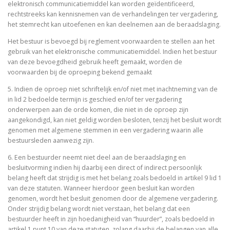
elektronisch communicatiemiddel kan worden geïdentificeerd,
rechtstreeks kan kennisnemen van de verhandelingen ter vergadering,
het stemrecht kan uitoefenen en kan deelnemen aan de beraadslaging.
Het bestuur is bevoegd bij reglement voorwaarden te stellen aan het
gebruik van het elektronische communicatiemiddel. Indien het bestuur
van deze bevoegdheid gebruik heeft gemaakt, worden de
voorwaarden bij de oproeping bekend gemaakt
5. Indien de oproep niet schriftelijk en/of niet met inachtneming van de
in lid 2 bedoelde termijn is geschied en/of ter vergadering
onderwerpen aan de orde komen, die niet in de oproep zijn
aangekondigd, kan niet geldig worden besloten, tenzij het besluit wordt
genomen met algemene stemmen in een vergadering waarin alle
bestuursleden aanwezig zijn.
6. Een bestuurder neemt niet deel aan de beraadslaging en
besluitvorming indien hij daarbij een direct of indirect persoonlijk
belang heeft dat strijdig is met het belang zoals bedoeld in artikel 9 lid 1
van deze statuten. Wanneer hierdoor geen besluit kan worden
genomen, wordt het besluit genomen door de algemene vergadering.
Onder strijdig belang wordt niet verstaan, het belang dat een
bestuurder heeft in zijn hoedanigheid van “huurder”, zoals bedoeld in
artikel 1 punt 10 van deze statuten, zolang daarbij de belangen van alle