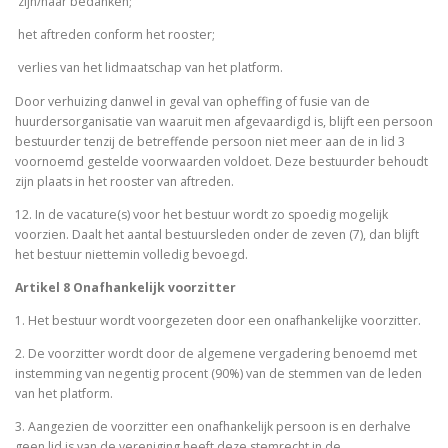
­ zijn/haar bedanken;
­ het aftreden conform het rooster;
­ verlies van het lidmaatschap van het platform.
Door verhuizing danwel in geval van opheffing of fusie van de
huurdersorganisatie van waaruit men afgevaardigd is, blijft een persoon
bestuurder tenzij de betreffende persoon niet meer aan de in lid 3
voornoemd gestelde voorwaarden voldoet. Deze bestuurder behoudt
zijn plaats in het rooster van aftreden.
12. In de vacature(s) voor het bestuur wordt zo spoedig mogelijk
voorzien. Daalt het aantal bestuursleden onder de zeven (7), dan blijft
het bestuur niettemin volledig bevoegd.
Artikel 8 Onafhankelijk voorzitter
1. Het bestuur wordt voorgezeten door een onafhankelijke voorzitter.
2. De voorzitter wordt door de algemene vergadering benoemd met
instemming van negentig procent (90%) van de stemmen van de leden
van het platform.
3. Aangezien de voorzitter een onafhankelijk persoon is en derhalve
geen lid is van de vereniging heeft deze stemrecht in de