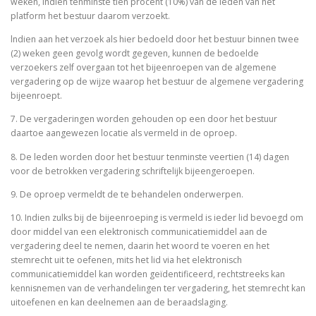
weken, indien tenminste tien procent (10%) van de leden van het
platform het bestuur daarom verzoekt.
lndien aan het verzoek als hier bedoeld door het bestuur binnen twee
(2) weken geen gevolg wordt gegeven, kunnen de bedoelde
verzoekers zelf overgaan tot het bijeenroepen van de algemene
vergadering op de wijze waarop het bestuur de algemene vergadering
bijeenroept.
7. De vergaderingen worden gehouden op een door het bestuur
daartoe aangewezen locatie als vermeld in de oproep.
8. De leden worden door het bestuur tenminste veertien (14) dagen
voor de betrokken vergadering schriftelijk bijeengeroepen.
9. De oproep vermeldt de te behandelen onderwerpen.
10. Indien zulks bij de bijeenroeping is vermeld is ieder lid bevoegd om
door middel van een elektronisch communicatiemiddel aan de
vergadering deel te nemen, daarin het woord te voeren en het
stemrecht uit te oefenen, mits het lid via het elektronisch
communicatiemiddel kan worden geïdentificeerd, rechtstreeks kan
kennisnemen van de verhandelingen ter vergadering, het stemrecht kan
uitoefenen en kan deelnemen aan de beraadslaging.