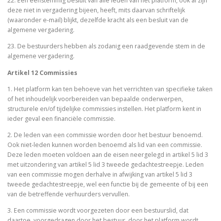
22. Een eenstemmig besluit van alle leden van het platform, ook al zijn
deze niet in vergadering bijeen, heeft, mits daarvan schriftelijk
(waaronder e-mail) blijkt, dezelfde kracht als een besluit van de
algemene vergadering.
23. De bestuurders hebben als zodanig een raadgevende stem in de
algemene vergadering.
Artikel 12 Commissies
1. Het platform kan ten behoeve van het verrichten van specifieke taken
of het inhoudelijk voorbereiden van bepaalde onderwerpen,
structurele en/of tijdelijke commissies instellen. Het platform kent in
ieder geval een financiële commissie.
2. De leden van een commissie worden door het bestuur benoemd.
Ook niet-leden kunnen worden benoemd als lid van een commissie.
Deze leden moeten voldoen aan de eisen neergelegd in artikel 5 lid 3
met uitzondering van artikel 5 lid 3 tweede gedachtestreepje. Leden
van een commissie mogen derhalve in afwijking van artikel 5 lid 3
tweede gedachtestreepje, wel een functie bij de gemeente of bij een
van de betreffende verhuurders vervullen.
3. Een commissie wordt voorgezeten door een bestuurslid, dat
daartoe, voorgedragen door het bestuur, door het platform wordt