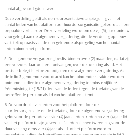
aantal afgevaardigden: twee.
Deze verdeling geldt als een representatieve afspiegeling van het
aantal leden van het platform per huurdersorganisatie gelieerd aan een
bepaalde verhuurder. Deze verdeling wordt om de vijf (5) jaar opnieuw
voorgelegd aan de algemene vergadering, die de verdeling opnieuw
vaststelt op basis van de dan geldende afspiegeling van het aantal
leden binnen het platform.
5. De algemene vergadering beslist binnen twee (2) maanden, nadat zij
een verzoek daartoe heeft ontvangen, over de toelating als lid. Het
bestuur belegt hiertoe zonodig een extra algemene vergadering. Aan
de in lid 3 genoemde voordracht kan het bindende karakter worden
ontnomen indien in de algemene vergadering tenminste vijftien/
éénentwintigste (15/21) deel van de leden tegen de toelating van de
betreffende persoon als lid van het platform stemt.
6. De voordracht van leden voor het platform door de
huurdersorganisatie en de toelating door de algemene vergadering
geldt voor de periode van vier (4) jaar. Leden treden na vier (4) jaar lid
van het platform te zijn geweest af. Leden kunnen tweemalig voor de
duur van nog eens vier (4) jaar als lid tot het platform worden
toegelaten, indien de betreffende persoon wederom aan de in lid 3