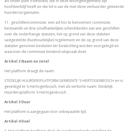
als onder punt 9 bedoeld, die in deze woongelegenheid zijn
hoofdverblijf heeft en die lid is van de met deze verhuurder gelieerde
huurdersorganisatie;
11. geschillencommissie: een ad hoc te benoemen commissie,
bestaande uit drie (onafhankelijke) scheidslieden aan wie geschillen
over de onderhavige statuten, het op grond van deze statuten
vastgestelde (huishoudelijke) regelement en de op grond van deze
statuten genomen besluiten ter beslechting worden voorgelegd en
waarover de commissie bindend uitspraak doet.
Artikel 2 Naam en zetel
Het platform draagt de naam:
STEDELIJK HUURDERSPLATFORM GEMEENTE ‘S-HERTOGENBOSCH en is
gevestigd te ‘s-Hertogenbosch, met als verkorte naam: Stedelijk
Huurdersplatform ‘s-Hertogenbosch.
Artikel 3 Duur
Het platform is aangegaan voor onbepaalde tijd.
Artikel 4 Doel
1. Het platform heeft ten doel als overkoepelende instelling de