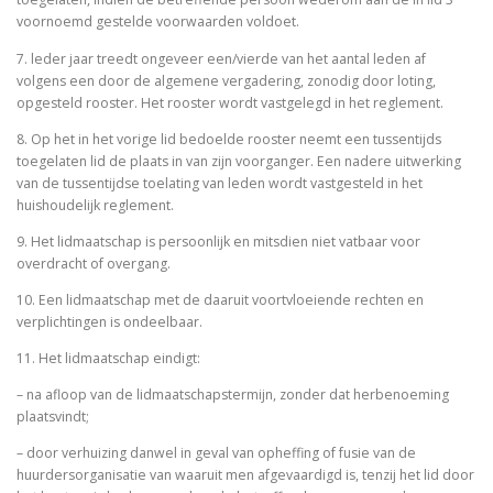
voornoemd gestelde voorwaarden voldoet.
7. leder jaar treedt ongeveer een/vierde van het aantal leden af
volgens een door de algemene vergadering, zonodig door loting,
opgesteld rooster. Het rooster wordt vastgelegd in het reglement.
8. Op het in het vorige lid bedoelde rooster neemt een tussentijds
toegelaten lid de plaats in van zijn voorganger. Een nadere uitwerking
van de tussentijdse toelating van leden wordt vastgesteld in het
huishoudelijk reglement.
9. Het lidmaatschap is persoonlijk en mitsdien niet vatbaar voor
overdracht of overgang.
10. Een lidmaatschap met de daaruit voortvloeiende rechten en
verplichtingen is ondeelbaar.
11. Het lidmaatschap eindigt:
– na afloop van de lidmaatschapstermijn, zonder dat herbenoeming
plaatsvindt;
– door verhuizing danwel in geval van opheffing of fusie van de
huurdersorganisatie van waaruit men afgevaardigd is, tenzij het lid door