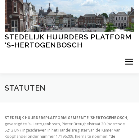
Ga
naar
de
inhoud
STEDELIJK HUURDERS PLATFORM
'S-HERTOGENBOSCH
Menu
HOME
WIE ZIJN WIJ?
BELEID
LINKS
STATUTEN
ACTUEEL NIEUWS
FOTO’S
STATUTEN
STEDELIJK HUURDERSPLATFORM GEMEENTE ’SHERTOGENBOSCH
,
gevestigd te ’s-Hertogenbosch, Pieter Breughelstraat 20 (postcode
5213 BN), ingeschreven in het Handelsregister van de Kamer van
CONTACT
FACEBOOK
Koophandel onder nummer 17196209, hierna te noemen: “
de