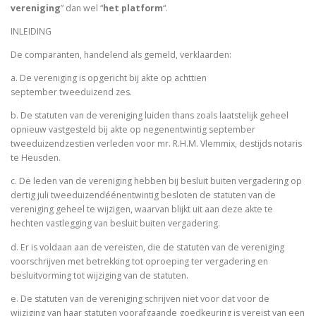
vereniging
” dan wel
“
het platform
“.
INLEIDING
De comparanten, handelend als gemeld, verklaarden:
a. De vereniging is opgericht bij akte op achttien
september tweeduizend zes.
b. De statuten van de vereniging luiden thans zoals laatstelijk geheel
opnieuw vastgesteld bij akte op negenentwintig september
tweeduizendzestien verleden voor mr. R.H.M. Vlemmix, destijds notaris
te Heusden.
c. De leden van de vereniging hebben bij besluit buiten vergadering op
dertig juli tweeduizendéénentwintig besloten de statuten van de
vereniging geheel te wijzigen, waarvan blijkt uit aan deze akte te
hechten vastlegging van besluit buiten vergadering.
d. Er is voldaan aan de vereisten, die de statuten van de vereniging
voorschrijven met betrekking tot oproeping ter vergadering en
besluitvorming tot wijziging van de statuten.
e. De statuten van de vereniging schrijven niet voor dat voor de
wijziging van haar statuten voorafgaande goedkeuring is vereist van een