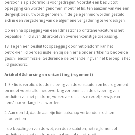
persoon als platformlid is voorgedragen. Voordat een besluit tot
opzegging kan worden genomen, moet het lid, ten aanzien van wie een
dergelijk besluit wordt genomen, in de gelegenheid worden gesteld
zich in een vergadering van de algemene vergadering te verdedigen.
Op een na opzegging van een lidmaatschap ontstane vacature is het
bepaalde in lid 8 van dit artikel van overeenkomstige toepassing.
13. Tegen een besluit tot opzegging door het platform kan het
betrokken lid beroep instellen bij de hierna onder artikel 13 bedoelde
geschillencommissie. Gedurende de behandeling van het beroep is het
lid geschorst.
Artikel 6 Schorsing en ontzetting (royement)
1. Elk lid is verplicht tot de naleving van deze statuten en het reglement
en moet voorts alle medewerking verlenen aan de uitvoering van
besluiten van het platform, voorzover dit laatste redelijkerwijs van
hem/haar verlangd kan worden.
2. Aan een lid, dat de aan zijn lidmaatschap verbonden rechten
uitoefent en
– de bepalingen van de wet, van deze statuten, het reglement of
besluiten van het platform niet nakomt of overtreedt;