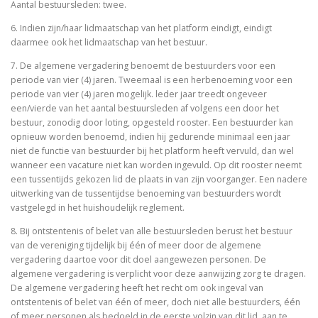
Aantal bestuursleden: twee.
6. Indien zijn/haar lidmaatschap van het platform eindigt, eindigt
daarmee ook het lidmaatschap van het bestuur.
7. De algemene vergadering benoemt de bestuurders voor een
periode van vier (4) jaren. Tweemaal is een herbenoeming voor een
periode van vier (4) jaren mogelijk. leder jaar treedt ongeveer
een/vierde van het aantal bestuursleden af volgens een door het
bestuur, zonodig door loting, opgesteld rooster. Een bestuurder kan
opnieuw worden benoemd, indien hij gedurende minimaal een jaar
niet de functie van bestuurder bij het platform heeft vervuld, dan wel
wanneer een vacature niet kan worden ingevuld. Op dit rooster neemt
een tussentijds gekozen lid de plaats in van zijn voorganger. Een nadere
uitwerking van de tussentijdse benoeming van bestuurders wordt
vastgelegd in het huishoudelijk reglement.
8. Bij ontstentenis of belet van alle bestuursleden berust het bestuur
van de vereniging tijdelijk bij één of meer door de algemene
vergadering daartoe voor dit doel aangewezen personen. De
algemene vergadering is verplicht voor deze aanwijzing zorg te dragen.
De algemene vergadering heeft het recht om ook ingeval van
ontstentenis of belet van één of meer, doch niet alle bestuurders, één
of meer personen als bedoeld in de eerste volzin van dit lid, aan te